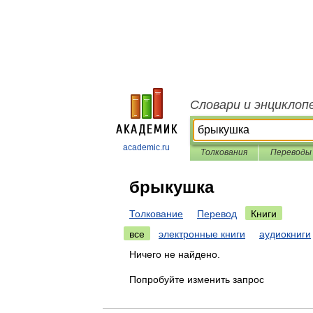
Словари и энциклоп
academic.ru
Толкования
Переводы
брыкушка
Толкование
Перевод
Книги
все
электронные книги
аудиокниги
Ничего не найдено.
Попробуйте изменить запрос