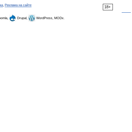
ка
,
Реклама на сайте
18+
omla,
Drupal,
WordPress, MODx.